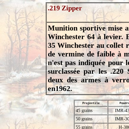
.219 Zipper
Munition sportive mise a
Winchester 64 à levier. El
35 Winchester au collet 
de vermine de faible à m
n'est pas indiquée pour l
surclassée par les .220
deux des armes à verrou
en1962.
Projectile
Poudr
45 grains
IMR-4
50 grains
IMR-3
55 grains
H-38