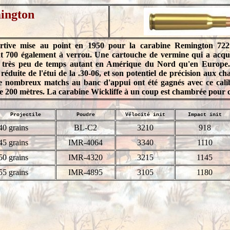
ington
rtive mise au point en 1950 pour la carabine Remington 722
nt 700 également à verrou. Une cartouche de vermine qui a acqu
n très peu de temps autant en Amérique du Nord qu'en Europe. E
réduite de l'étui de la .30-06, et son potentiel de précision aux ch
e nombreux matchs au banc d'appui ont été gagnés avec ce cali
de 200 mètres. La carabine Wickliffe à un coup est chambrée pour c
Projectile
Poudre
Vélocité init
Impact init
40 grains
BL-C2
3210
918
45 grains
IMR-4064
3340
1110
50 grains
IMR-4320
3215
1145
55 grains
IMR-4895
3105
1180