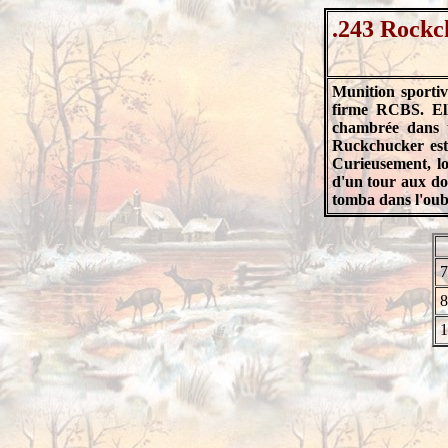
.243 Rockc
Munition sporti
firme RCBS. Ell
chambrée dans u
Ruckchucker est 
Curieusement, lo
d'un tour aux dou
tomba dans l'oubl
7
8
1