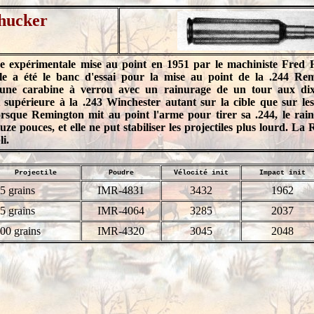
hucker
ve expérimentale mise au point en 1951 par le machiniste Fred 
e a été le banc d'essai pour la mise au point de la .244 Re
ne carabine à verrou avec un rainurage de un tour aux dix
supérieure à la .243 Winchester autant sur la cible que sur les
rsque Remington mit au point l'arme pour tirer sa .244, le rai
ze pouces, et elle ne put stabiliser les projectiles plus lourd. La 
i.
Projectile
Poudre
Vélocité init
Impact init
5 grains
IMR-4831
3432
1962
5 grains
IMR-4064
3285
2037
00 grains
IMR-4320
3045
2048