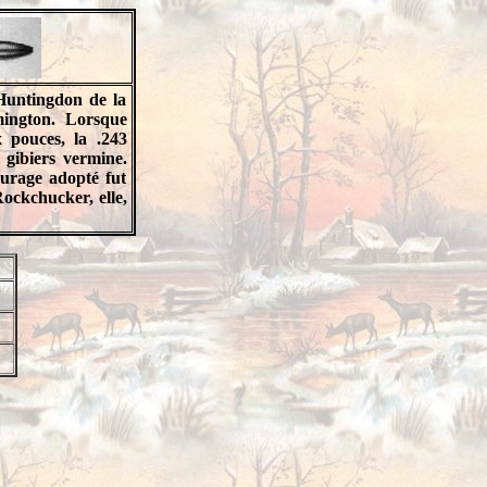
Huntingdon de la
mington. Lorsque
 pouces, la .243
 gibiers vermine.
nurage adopté fut
Rockchucker, elle,