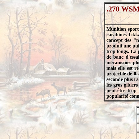
.270 WS
Munition sport
carabines Tikka
concept des "m
produit une pui
trop longs. La 
de banc d'essa
mécanismes plus
mais elle est r
projectile de 0
seconde plus rap
les gros gibier
peut-être tro
popularité com