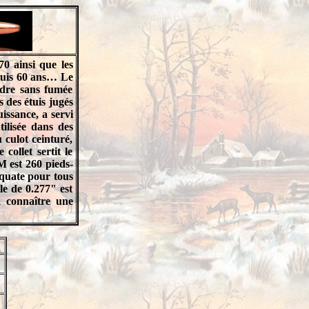
0 ainsi que les
epuis 60 ans… Le
udre sans fumée
 des étuis jugés
issance, a servi
ilisée dans des
 culot ceinturé,
collet sertit le
M est 260 pieds-
déquate pour tous
le de 0.277" est
 connaître une