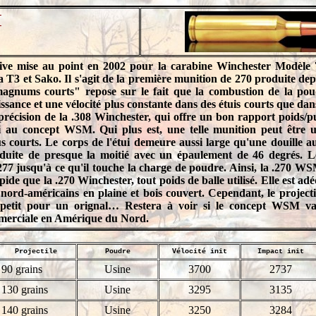
M
ive mise au point en 2002 pour la carabine Winchester Modèle 7
 T3 et Sako. Il s'agit de la première munition de 270 produite d
agnums courts" repose sur le fait que la combustion de la po
ssance et une vélocité plus constante dans des étuis courts que dans
précision de la .308 Winchester, qui offre un bon rapport poids/pu
i au concept WSM. Qui plus est, une telle munition peut être ut
 courts. Le corps de l'étui demeure aussi large qu'une douille au
éduite de presque la moitié avec un épaulement de 46 degrés. Le 
.277 jusqu'à ce qu'il touche la charge de poudre. Ainsi, la .270 WS
ide que la .270 Winchester, tout poids de balle utilisé. Elle est a
s nord-américains en plaine et bois couvert. Cependant, le projecti
p petit pour un orignal… Restera à voir si le concept WSM va
merciale en Amérique du Nord.
Projectile
Poudre
Vélocité init
Impact init
90 grains
Usine
3700
2737
130 grains
Usine
3295
3135
140 grains
Usine
3250
3284