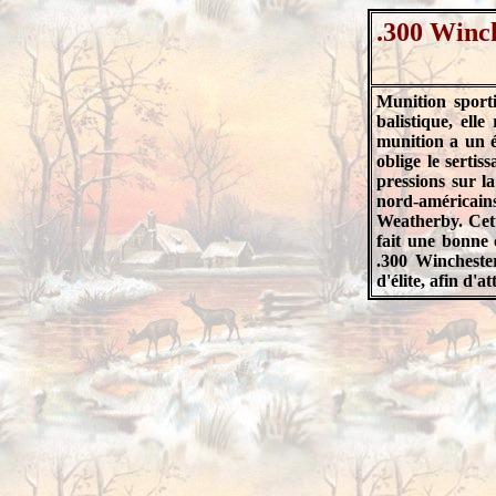
.300 Winc
Munition sport
balistique, el
munition a un ét
oblige le sertis
pressions sur la
nord-américain
Weatherby. Cette
fait une bonne 
.300 Wincheste
d'élite, afin d'