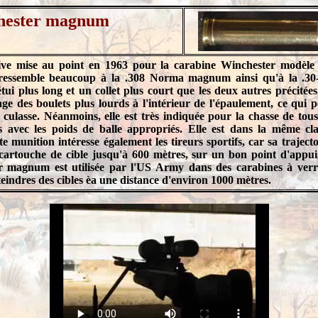
hester magnum
ive mise au point en 1963 pour la carabine Winchester modèle 
le ressemble beaucoup à la .308 Norma magnum ainsi qu'à la .30-
ui plus long et un collet plus court que les deux autres précitées
sage des boulets plus lourds à l'intérieur de l'épaulement, ce qui p
 culasse. Néanmoins, elle est très indiquée pour la chasse de tous
s avec les poids de balle appropriés. Elle est dans la même cla
 munition intéresse également les tireurs sportifs, car sa trajecto
cartouche de cible jusqu'à 600 mètres, sur un bon point d'appui.
r magnum est utilisée par l'US Army dans des carabines à verr
atteindres des cibles èa une distance d'environ 1000 mètres.