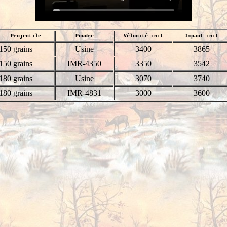
Projectile
Poudre
Vélocité init
Impact init
150 grains
Usine
3400
3865
150 grains
IMR-4350
3350
3542
180 grains
Usine
3070
3740
180 grains
IMR-4831
3000
3600