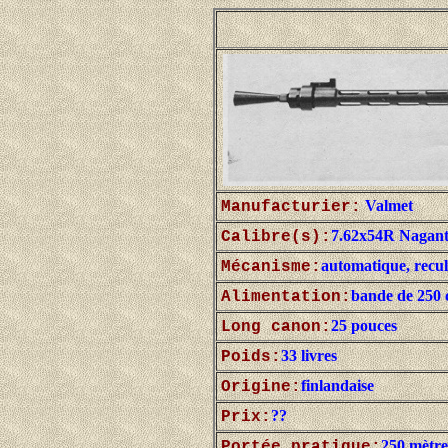
Valmet
Manufacturier:
7.62x54R Nagan
Calibre(s):
automatique, recul
Mécanisme:
bande de 250 
Alimentation:
25 pouces
Long canon:
33 livres
Poids:
finlandaise
Origine:
??
Prix:
250 mètre
Portée pratique: