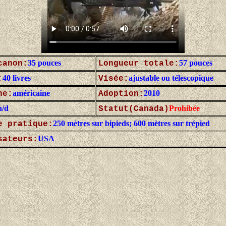
35 pouces
57 pouces
canon:
Longueur totale:
40 livres
ajustable ou télescopique
:
Visée:
américaine
2010
ne:
Adoption:
n/d
Prohibée
Statut(Canada)
250 mètres sur bipieds; 600 mètres sur trépied
e pratique:
USA
sateurs: