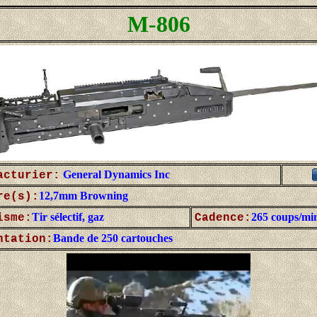
M-806
General Dynamics Inc
acturier:
12,7mm Browning
re(s):
Tir sélectif, gaz
265 coups/mi
isme:
Cadence:
Bande de 250 cartouches
ntation: