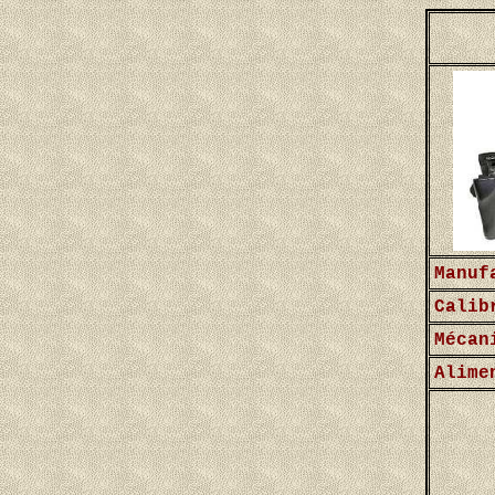
Manuf
Calib
Mécan
Alime