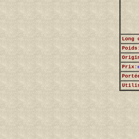
Long 
Poids
Origi
Prix:
Porté
Utili