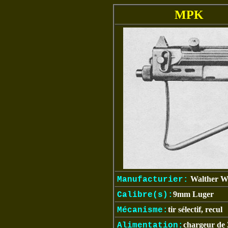
MPK
Walther Wa
Manufacturier:
9mm Luger
Calibre(s):
tir sélectif, recul
Mécanisme:
chargeur de 
Alimentation: