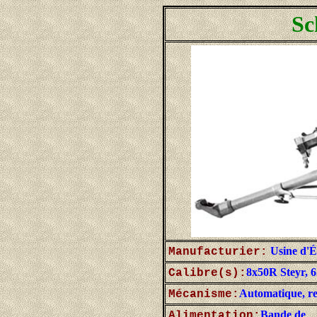
Sc
Usine d'É
Manufacturier:
8x50R Steyr, 
Calibre(s):
Automatique, r
Mécanisme:
Bande de
Alimentation: