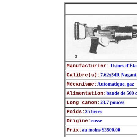
Usines d'Éta
Manufacturier:
7.62x54R Nagant
Calibre(s):
Automatique, gaz
Mécanisme:
bande de 500 
Alimentation:
23.7 pouces
Long canon:
25 livres
Poids:
russe
Origine:
au moins $3500.00
Prix: