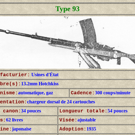
Type 93
Usines d'État
facturier:
13.2mm Hotchkiss
bre(s):
automatique, gaz
300 coups/minute
nisme:
Cadence:
chargeur dorsal de 24 cartouches
entation:
34 pouces
54 pouces
 canon:
Longueur totale:
62 livres
ajustable
s:
Visée:
japonaise
1935
ine:
Adoption: