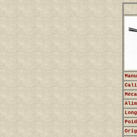
Manu
Cali
Méca
Alim
Long
Poid
Orig