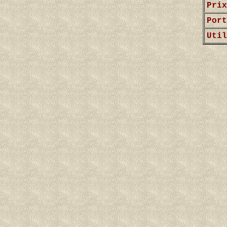
Prix
Port
Util